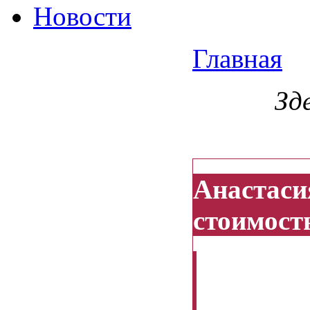
Новости
Главная
Зд
Анастаси
стоимост
Здравству
стоимость