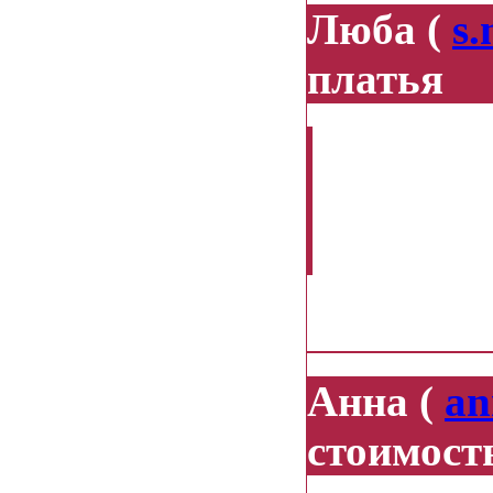
Люба (
s
платья
Здравству
кампари и
попурри?
08.10.2013
Анна (
an
стоимост