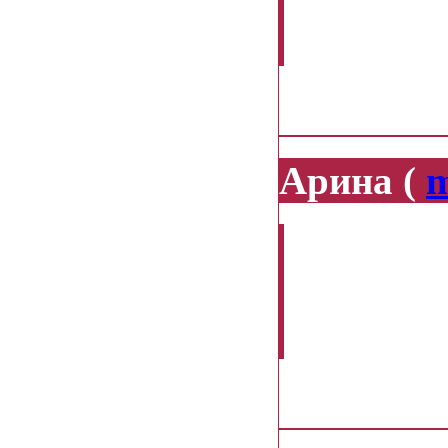
счастливым
22.10.2013
Арина (
m
сколько с
Lavazza А
Белла??
17.10.2013