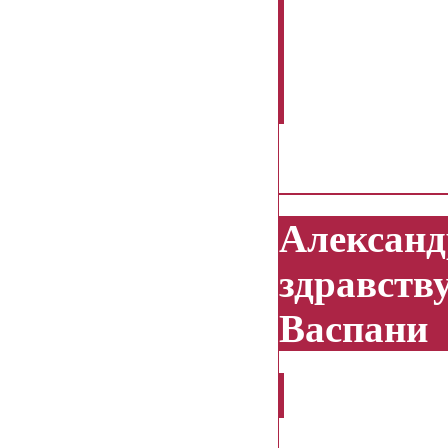
Здравству
есть ли в
размера, 
28.01.2014
Александ
здравству
Васпани
подскажи