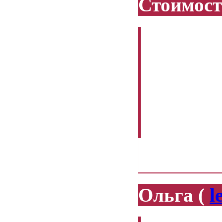
Стоимост
Здравств
стоимость
коллекции
коллекции
наличии 4
06.02.2014
Ольга (
l