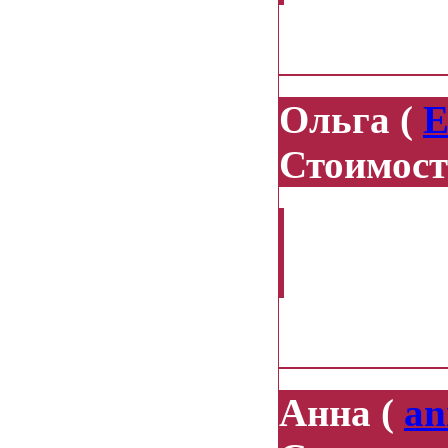
08.04.2014
Ольга (
E
Стоимост
Добрый д
платья ad
26.02.2014
Анна (
an